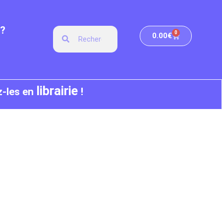
?
0
0.00
€
librairie
z-les en
!