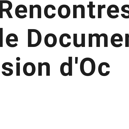
 Rencontres
 de Docume
usion d'Oc