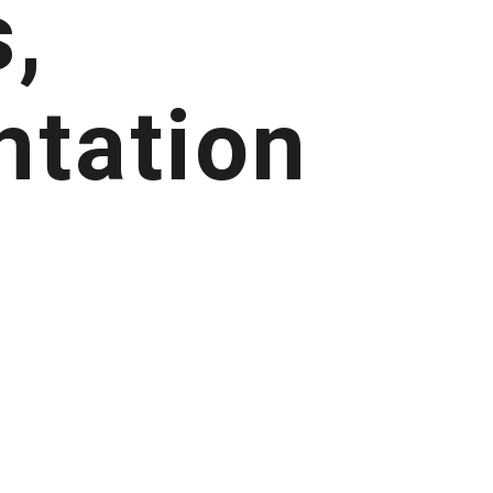
,
ntation