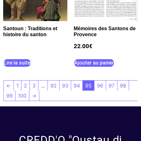
Santoun : Traditions et
Mémoires des Santons de
histoire du santon
Provence
22.00
€
Lire la suite
Ajouter au panier
←
1
2
3
…
92
93
94
95
96
97
98
99
100
→
CREDD'O "Oustau di