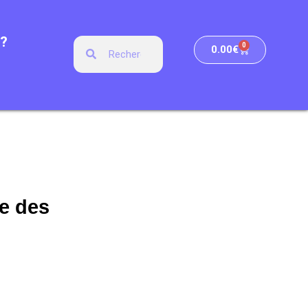
?
0
0.00
€
e des