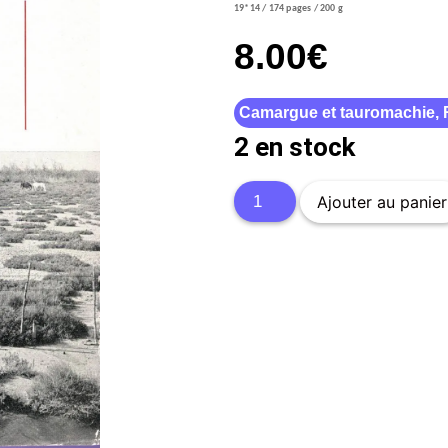
19*14 / 174 pages / 200 g
8.00
€
Camargue et tauromachie
,
2 en stock
Ajouter au panier