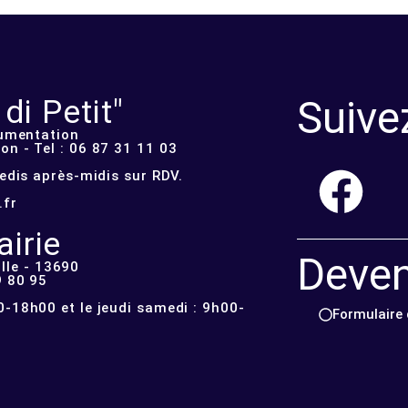
Suive
i Petit"
cumentation
n - Tel : 06 87 31 11 03
redis après-midis sur RDV.
.fr
irie
Deve
lle - 13690
9 80 95
-18h00 et le jeudi samedi : 9h00-
Formulaire