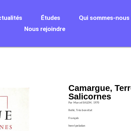
tualités
Études
Qui sommes-nous 
Nous rejoindre
Camargue, Terr
Salicornes
Par Marcel SALEM, 1970
Relié, Très bon état
Français
henri peladan