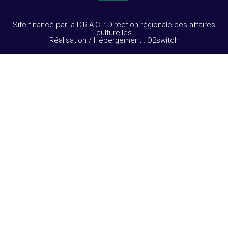
Site financé par la D.R.A.C. : Direction régionale des affaires
culturelles
Réalisation / Hébergement : O2switch