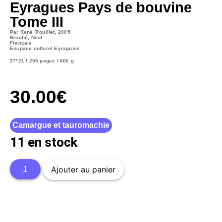
Eyragues Pays de bouvine
Tome III
Par René Trouillet, 2005
Broché, Neuf
Français
Escpace culturel Eyraguais
27*21 / 255 pages / 600 g
30.00
€
Camargue et tauromachie
11 en stock
Ajouter au panier