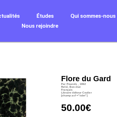
tualités
Études
Qui sommes-nous 
Nous rejoindre
Flore du Gard
Par Pouzols , 1862
Relié, Bon état
Français
Libraire-éditeur Coulier
[champ acf
=”isbn”]
50.00
€