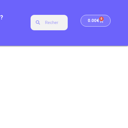
?
0
0.00
€