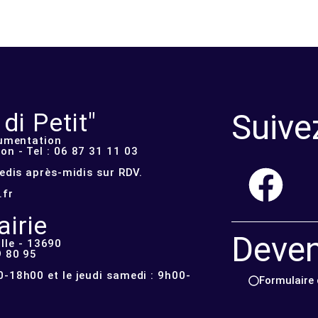
Suive
i Petit"
cumentation
n - Tel : 06 87 31 11 03
redis après-midis sur RDV.
.fr
irie
Deve
lle - 13690
9 80 95
-18h00 et le jeudi samedi : 9h00-
Formulaire