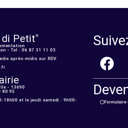
Suive
i Petit"
cumentation
n - Tel : 06 87 31 11 03
redis après-midis sur RDV.
.fr
irie
Deve
lle - 13690
9 80 95
-18h00 et le jeudi samedi : 9h00-
Formulaire