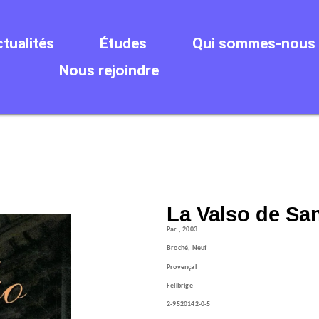
tualités
Études
Qui sommes-nous 
Nous rejoindre
La Valso de Sa
Par , 2003
Broché, Neuf
Provençal
Felibrige
2-9520142-0-5