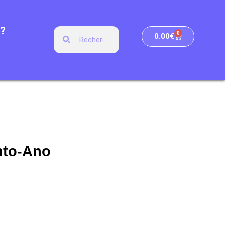
?
0
0.00
€
nto-Ano