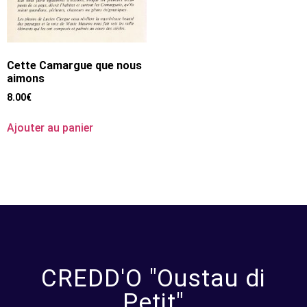
Cette Camargue que nous
aimons
8.00
€
Ajouter au panier
CREDD'O "Oustau di
Petit"