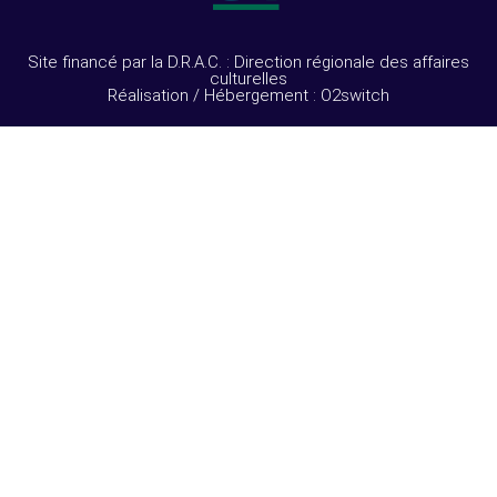
Site financé par la D.R.A.C. : Direction régionale des affaires
culturelles
Réalisation / Hébergement : O2switch