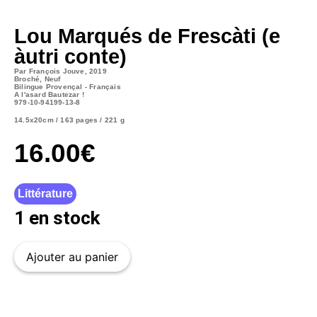
Lou Marqués de Frescàti (e
àutri conte)
Par François Jouve, 2019
Broché, Neuf
Bilingue Provençal - Français
A l'asard Bautezar !
979-10-94199-13-8
14.5x20cm / 163 pages / 221 g
16.00
€
Littérature
1 en stock
Ajouter au panier