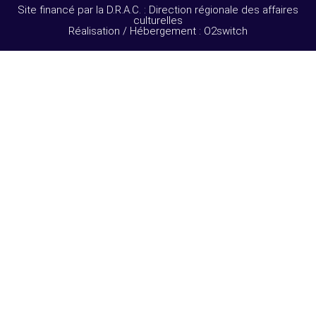
Site financé par la D.R.A.C. : Direction régionale des affaires
culturelles
Réalisation / Hébergement : O2switch