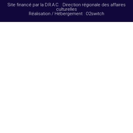
Site financé par la D.R.A.C. : Direction régionale des affaires
culturelles
Réalisation / Hébergement : O2switch