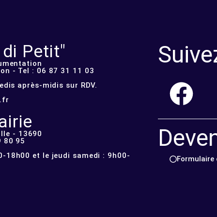
Suive
i Petit"
cumentation
n - Tel : 06 87 31 11 03
redis après-midis sur RDV.
.fr
irie
Deve
lle - 13690
9 80 95
-18h00 et le jeudi samedi : 9h00-
Formulaire