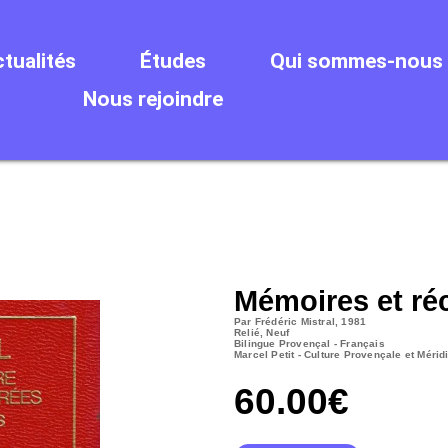
tualités
Études
Qui sommes-nous 
Nous rejoindre
Mémoires et réc
Par Frédéric Mistral, 1981
Relié, Neuf
Bilingue Provençal - Français
Marcel Petit - Culture Provençale et Mérid
60.00
€