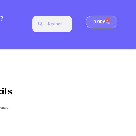
?
0
0.00
€
its
ionale