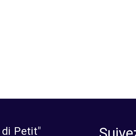
Suive
i Petit"