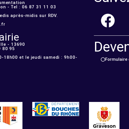
cumentation
n - Tel : 06 87 31 11 03
redis après-midis sur RDV.
.fr
irie
Deve
lle - 13690
9 80 95
-18h00 et le jeudi samedi : 9h00-
Formulaire