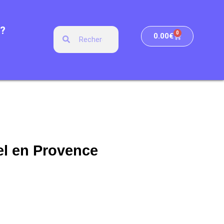
?
0
0.00
€
el en Provence