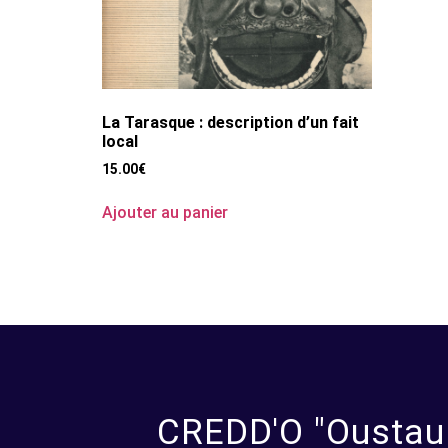
La Tarasque : description d’un fait
local
15.00
€
Ajouter au panier
CREDD'O "Oustau d