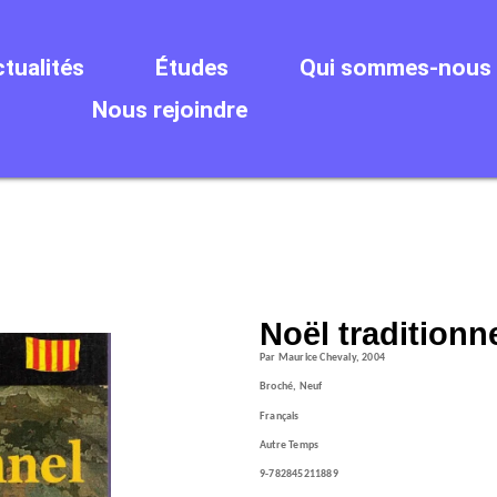
tualités
Études
Qui sommes-nous 
Nous rejoindre
Noël traditionn
Par Maurice Chevaly, 2004
Broché, Neuf
Français
Autre Temps
9-782845211889