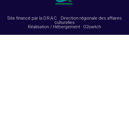
Site financé par la D.R.A.C. : Direction régionale des affaires
culturelles
Réalisation / Hébergement : O2switch