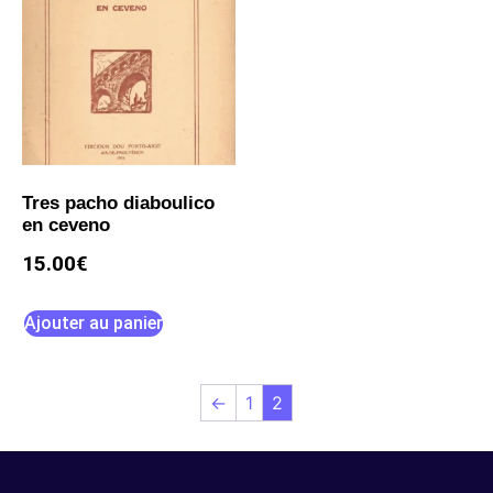
Tres pacho diaboulico
en ceveno
15.00
€
Ajouter au panier
←
1
2