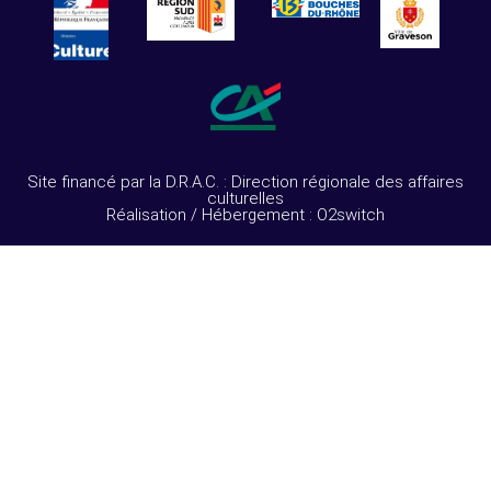
Site financé par la D.R.A.C. : Direction régionale des affaires
culturelles
Réalisation / Hébergement : O2switch