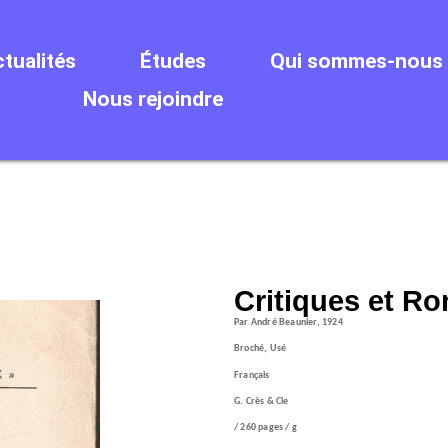
tualités
Études
Qui sommes-nous 
Nous rejoindre
Critiques et R
Par André Beaunier, 1924
Broché, Usé
Français
G. Crès & Cie
/ 260 pages / g