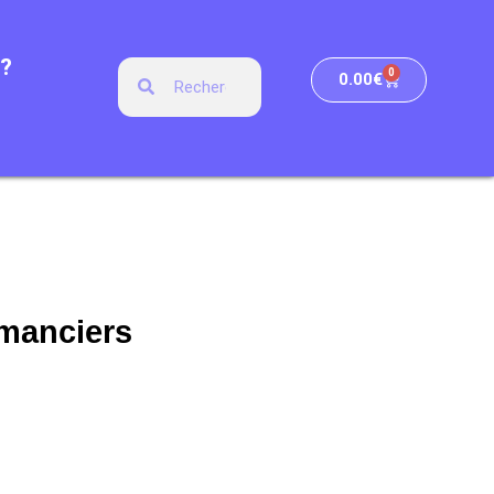
?
0
0.00
€
omanciers