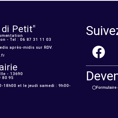
Suive
i Petit"
cumentation
n - Tel : 06 87 31 11 03
redis après-midis sur RDV.
.fr
irie
Deve
lle - 13690
9 80 95
-18h00 et le jeudi samedi : 9h00-
Formulaire