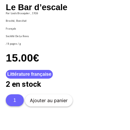
Le Bar d’escale
Par Louis Brauquier , 1926
Broché, Bon état
Français
Société De La Revu
/ 8 pages / g
15.00
€
Littérature française
2 en stock
Ajouter au panier