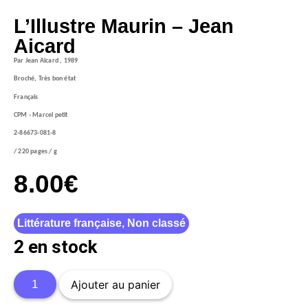
L’Illustre Maurin – Jean
Aicard
Par Jean Aicard , 1989
Broché, Très bon état
Français
CPM - Marcel petit
2-86673-081-8
/ 220 pages / g
8.00
€
Littérature française
,
Non classé
2 en stock
Ajouter au panier