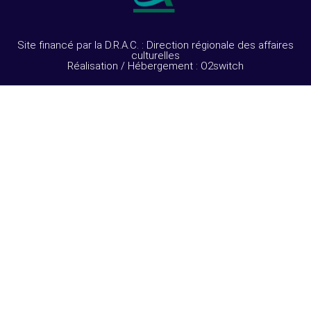
Site financé par la D.R.A.C. : Direction régionale des affaires
culturelles
Réalisation / Hébergement : O2switch