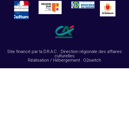
Site financé par la D.R.A.C. : Direction régionale des affaires
culturelles
Réalisation / Hébergement : O2switch