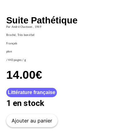
Suite Pathétique
Par André Chamson , 1969
Broché, Très bon état
Français
plon
/ 443 pages / g
14.00
€
Littérature française
1 en stock
Ajouter au panier