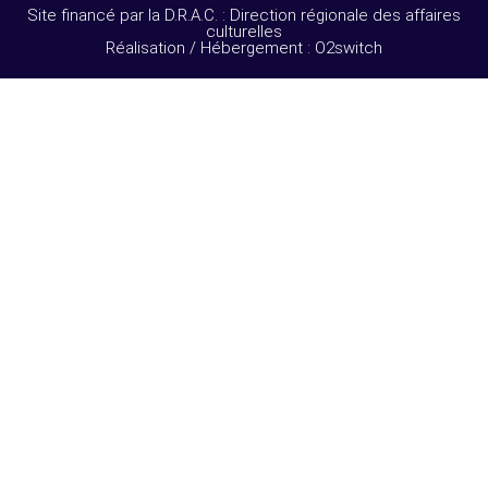
Site financé par la D.R.A.C. : Direction régionale des affaires
culturelles
Réalisation / Hébergement : O2switch