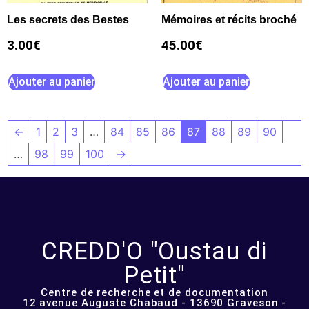
Les secrets des Bestes
Mémoires et récits broché
3.00
€
45.00
€
Ajouter au panier
Ajouter au panier
←
1
2
3
…
84
85
86
87
88
89
90
…
98
99
100
→
CREDD'O "Oustau di
Petit"
Centre de recherche et de documentation
12 avenue Auguste Chabaud - 13690 Graveson -