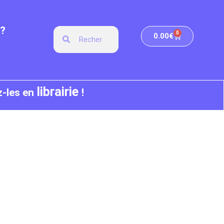
?
0
0.00
€
librairie
z-les en
!