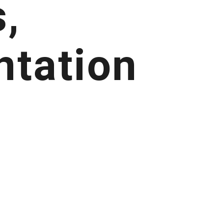
,
ntation