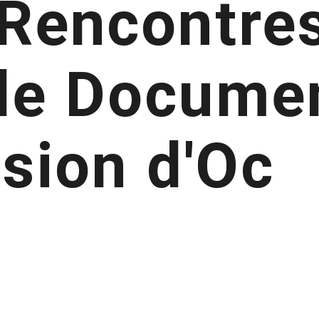
 Rencontres
 de Docume
usion d'Oc